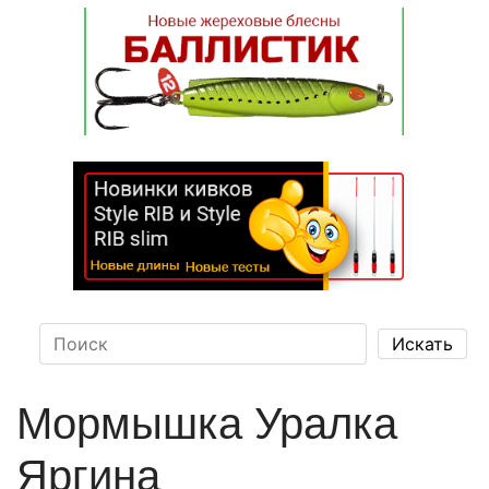
Мормышка Уралка
Яргина